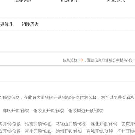
瓷砖美缝
旅游度假
外卖/送水
铜陵县
铜陵周边
信息总数：
0
，置顶信息可使成交率提高5倍
锁/修锁信息，在此有大量铜陵开锁/修锁信息供您选择，您可以免费查看和
郊区开锁/修锁
铜陵县开锁/修锁
铜陵周边开锁/修锁
埠开锁/修锁
淮南开锁/修锁
马鞍山开锁/修锁
淮北开锁/修锁
安庆开
安开锁/修锁
亳州开锁/修锁
池州开锁/修锁
宣城开锁/修锁
宿州开锁